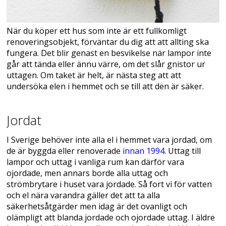
När du köper ett hus som inte är ett fullkomligt
renoveringsobjekt, förväntar du dig att att allting ska
fungera. Det blir genast en besvikelse när lampor inte
går att tända eller ännu värre, om det slår gnistor ur
uttagen. Om taket är helt, är nästa steg att att
undersöka elen i hemmet och se till att den är säker.
Jordat
I Sverige behöver inte alla el i hemmet vara jordad, om
de är byggda eller renoverade
innan 1994
. Uttag till
lampor och uttag i vanliga rum kan därför vara
ojordade, men annars borde alla uttag och
strömbrytare i huset vara jordade. Så fort vi för vatten
och el nära varandra gäller det att ta alla
säkerhetsåtgärder men idag är det ovanligt och
olämpligt att blanda jordade och ojordade uttag. I äldre